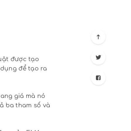
uật được tạo
 dụng để tạo ra
ngang giá mà nó
cả ba tham số và