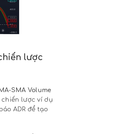
chiến lược
MA-SMA Volume
chiến lược ví dụ
 báo ADR để tạo