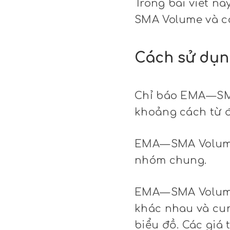
Trong bài viết nà
SMA Volume và cá
Cách sử dụn
Chỉ báo EMA — S
khoảng cách từ 
EMA — SMA Volum
nhóm chung.
EMA — SMA Volume
khác nhau và cu
biểu đồ. Các giá