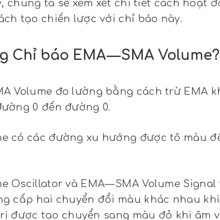
y, chúng ta sẽ xem xét chi tiết cách hoạt
ch tạo chiến lược với chỉ báo này.
g Chỉ báo EMA — SMA Volume?
MA Volume đo lường bằng cách trừ EMA k
đường 0 đến đường 0.
e có các đường xu hướng được tô màu để 
 Oscillator và EMA — SMA Volume Signal tạ
ng cấp hai chuyển đổi màu khác nhau kh
 trị được tạo chuyển sang màu đỏ khi âm v