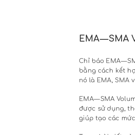
EMA — SMA V
Chỉ báo EMA — SM
bằng cách kết hợ
nó là EMA, SMA v
EMA — SMA Volume
được sử dụng, th
giúp tạo các mức