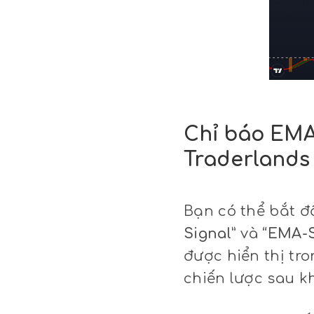
Chỉ báo EMA
Traderlands
Bạn có thể bắt 
Signal”
và
“EMA-S
được hiển thị tr
chiến lược sau k