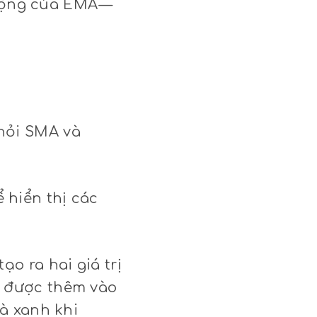
 động của EMA —
hỏi SMA và
hiển thị các
o ra hai giá trị
i được thêm vào
à xanh khi