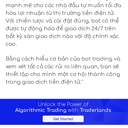
mạnh mẽ cho các nhà đầu tư muốn tối đa
hóa lợi nhuận từ thị trường tiền điện tử.
Với chiến lược và cài đặt đúng, bot có thể
được tự động hóa để giao dịch 24/7 trên
bất kỳ sàn giao dịch nào với độ chính xác
cao.
Bằng cách hiểu cơ bản của bot trading và
xem xét tất cả các rủi ro liên quan, bạn sẽ
thiết lập cho mình một cơ hội thành công
trong giao dịch tiền điện tử.”