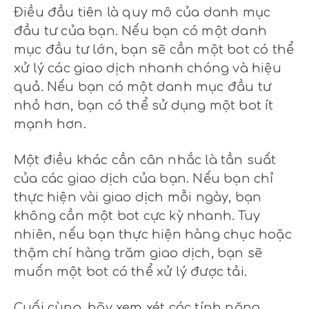
Điều đầu tiên là quy mô của danh mục
đầu tư của bạn. Nếu bạn có một danh
mục đầu tư lớn, bạn sẽ cần một bot có thể
xử lý các giao dịch nhanh chóng và hiệu
quả. Nếu bạn có một danh mục đầu tư
nhỏ hơn, bạn có thể sử dụng một bot ít
mạnh hơn.
Một điều khác cần cân nhắc là tần suất
của các giao dịch của bạn. Nếu bạn chỉ
thực hiện vài giao dịch mỗi ngày, bạn
không cần một bot cực kỳ nhanh. Tuy
nhiên, nếu bạn thực hiện hàng chục hoặc
thậm chí hàng trăm giao dịch, bạn sẽ
muốn một bot có thể xử lý được tải.
Cuối cùng, hãy xem xét các tính năng