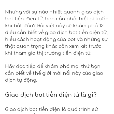
Nhưng với sự náo nhiệt quanh giao dịch
bot tiền điện tử, bạn cần phải biết gì trước
khi bắt đầu? Bài viết này sẽ khám phá 13
điều cần biết về giao dịch bot tiền điện tử,
hiểu cách hoạt động của bot và những sự
thật quan trọng khác cần xem xét trước
khi tham gia thị trường tiền điện tử.
Hãy đọc tiếp để khám phá mọi thứ bạn
cần biết về thế giới mới nổi này của giao
dịch tự động.
Giao dịch bot tiền điện tử là gì?
Giao dịch bot tiền điện là quá trình sử