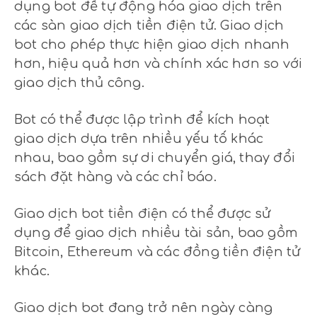
dụng bot để tự động hóa giao dịch trên
các sàn giao dịch tiền điện tử. Giao dịch
bot cho phép thực hiện giao dịch nhanh
hơn, hiệu quả hơn và chính xác hơn so với
giao dịch thủ công.
Bot có thể được lập trình để kích hoạt
giao dịch dựa trên nhiều yếu tố khác
nhau, bao gồm sự di chuyển giá, thay đổi
sách đặt hàng và các chỉ báo.
Giao dịch bot tiền điện có thể được sử
dụng để giao dịch nhiều tài sản, bao gồm
Bitcoin, Ethereum và các đồng tiền điện tử
khác.
Giao dịch bot đang trở nên ngày càng