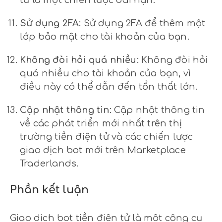
tử là một chiến lược dài hạn.
Sử dụng 2FA:
Sử dụng 2FA để thêm một
lớp bảo mật cho tài khoản của bạn.
Không đòi hỏi quá nhiều:
Không đòi hỏi
quá nhiều cho tài khoản của bạn, vì
điều này có thể dẫn đến tổn thất lớn.
Cập nhật thông tin:
Cập nhật thông tin
về các phát triển mới nhất trên thị
trường tiền điện tử và các chiến lược
giao dịch bot mới trên Marketplace
Traderlands.
Phần kết luận
Giao dịch bot tiền điện tử là một công cụ